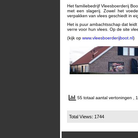
Het familiebedrijf Vleesboerderij B
met een slagerij. Zowel het voed
verpakken van vlees geschiedt in ei
Het is puur ambachtsschap dat leidt t
verre voor hun vlees. Op de site vle
(kijk op
www.vleesboerderijboot.nl
)
55 totaal aantal vertoningen
, 
Total Views: 1744