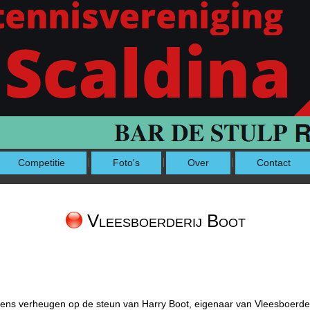
Competitie
Foto's
Over
Contact
Vleesboerderij Boot
ens verheugen op de steun van Harry Boot, eigenaar van Vleesboerderi