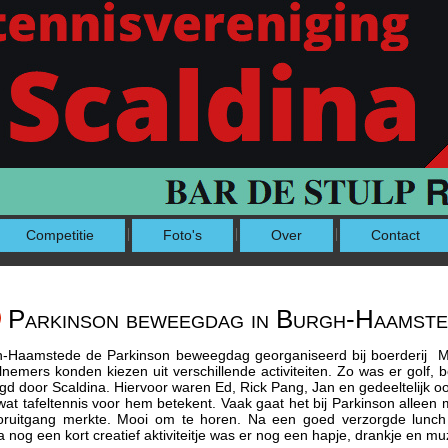
Competitie
Foto's
Over
Contact
Parkinson beweegdag in Burgh-Haamst
-Haamstede de Parkinson beweegdag georganiseerd bij boerderij Mol
emers konden kiezen uit verschillende activiteiten. Zo was er golf, b
rgd door Scaldina. Hiervoor waren Ed, Rick Pang, Jan en gedeeltelijk 
 tafeltennis voor hem betekent. Vaak gaat het bij Parkinson alleen maa
, vooruitgang merkte. Mooi om te horen. Na een goed verzorgde lun
a nog een kort creatief aktiviteitje was er nog een hapje, drankje en mu