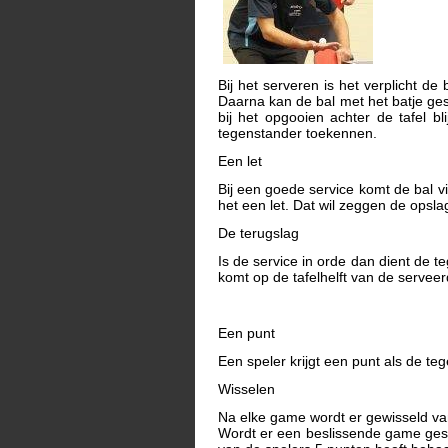
Bij het serveren is het verplicht d
Daarna kan de bal met het batje ges
bij het opgooien achter de tafel b
tegenstander toekennen.
Een let
Bij een goede service komt de bal via
het een let. Dat wil zeggen de ops
De terugslag
Is de service in orde dan dient de t
komt op de tafelhelft van de serveerd
Een punt
Een speler krijgt een punt als de teg
Wisselen
Na elke game wordt er gewisseld van 
Wordt er een beslissende game gespe