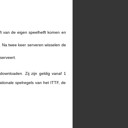
lft van de eigen speelhelft komen en
t. Na twee keer serveren wisselen de
serveert.
downloaden. Zij zijn geldig vanaf 1
tionale spelregels van het ITTF, de