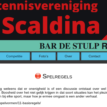
Competitie
Foto's
Over
Contact
Spelregels
og weleens dat er onenigheid is of een discussie ontstaat over wel
Boosheid over het niet gelijk krijgen in dat soort situaties kan het plez
 bij elke sport, maar hoe je ermee omgaat is een ander verhaal.
s/spelvormen/11-basisregels/