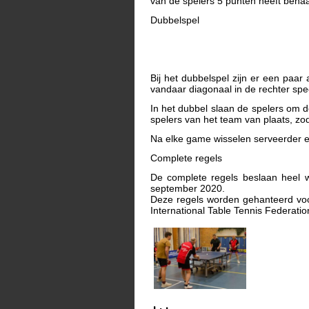
van de spelers 5 punten heeft behaal
Dubbelspel
Bij het dubbelspel zijn er een paar
vandaar diagonaal in de rechter spe
In het dubbel slaan de spelers om d
spelers van het team van plaats, zo
Na elke game wisselen serveerder e
Complete regels
De complete regels beslaan heel 
september 2020.
Deze regels worden gehanteerd voor
International Table Tennis Federatio