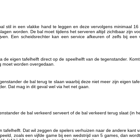
e bal stil in een vlakke hand te leggen en deze vervolgens minimaal 1
lagen worden. De bal moet tijdens het serveren altijd zichtbaar zijn v
lijven. Een scheidsrechter kan een service afkeuren of zelfs bij ee
 de eigen tafelhelft direct op de speelhelft van de tegenstander. Komt 
lag moet worden overgedaan.
egenstander de bal terug te slaan waarbij deze niet meer zijn eigen taf
er. Dat mag in dit geval wel via het net gaan.
enstander de bal verkeerd serveert of de bal verkeerd terug slaat (in het
tafelhelft. Dat wil zeggen de spelers verhuizen naar de andere kant va
eld, zoals een vijfde game bij een wedstrijd van 5 games, dan wordt 