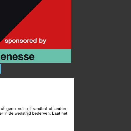
 of geen net- of randbal of andere
ier in de wedstrijd bederven. Laat het